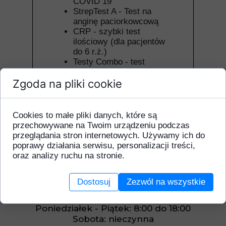
COVID 19
StrepTest A - Test na
anginę paciorkowcową
CRP - szybki test
ilościowy (dla pacjentów
do 6 r.ż.)
Testy Combo - test
antygenowy do
Zgoda na pliki cookie
wykrywania wirusa
COVID 19, wirusa grypy
A i B oraz wirusa RSV
Cookies to małe pliki danych, które są
przechowywane na Twoim urządzeniu podczas
przeglądania stron internetowych. Używamy ich do
poprawy działania serwisu, personalizacji treści,
oraz analizy ruchu na stronie.
Przychodnia czynna w
Dostosuj
Zezwól na wszystkie
godzinach
Poniedziałek - Piątek: 8:00 do 18:00
Sobota: nieczynna