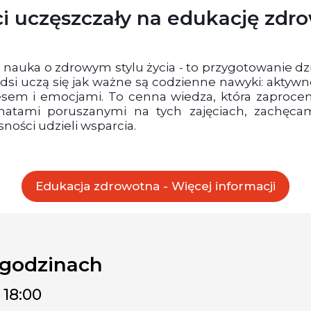
ci uczęszczały na edukację zdr
o nauka o zdrowym stylu życia - to przygotowanie d
odsi uczą się jak ważne są codzienne nawyki: aktywno
esem i emocjami. To cenna wiedza, która zaprocen
tematami poruszanymi na tych zajęciach, zachęc
sności udzieli wsparcia.
Edukacja zdrowotna - Więcej informacji
 godzinach
 18:00