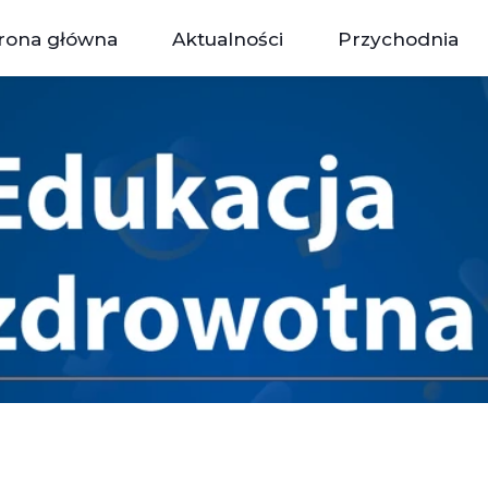
rona główna
Aktualności
Przychodnia
Personel Przyc
Gab
Gabinety Pry
Diagno