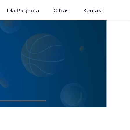
Dla Pacjenta
O Nas
Kontakt
hodni
Dokumenty
inety
Instrukcje
watne
Regulaminy
styka
Programy Profilaktyczne
Opieka Koordynowana
Przydatne Linki
Cennik
RODO